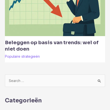
Beleggen op basis van trends: wel of
niet doen
Populaire strategieën
Z
o
e
k
Categorieën
n