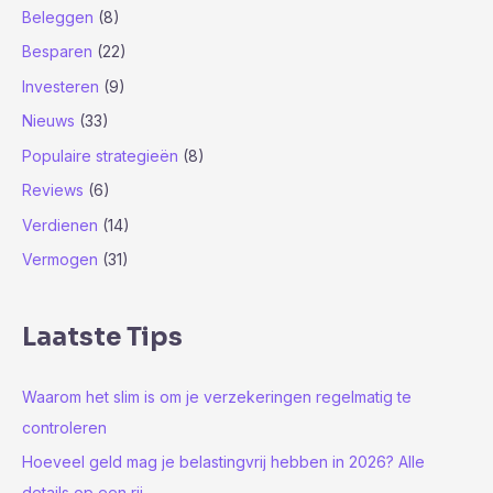
a
Beleggen
(8)
a
Besparen
(22)
r
Investeren
(9)
:
Nieuws
(33)
Populaire strategieën
(8)
Reviews
(6)
Verdienen
(14)
Vermogen
(31)
Laatste Tips
Waarom het slim is om je verzekeringen regelmatig te
controleren
Hoeveel geld mag je belastingvrij hebben in 2026? Alle
details op een rij