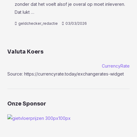
zonder dat het voelt alsof je overal op moet inleveren.
Dat lukt …
geldchecker_redactie
03/03/2026
Valuta Koers
CurrencyRate
Source: https://currencyrate.today/exchangerates-widget
Onze Sponsor