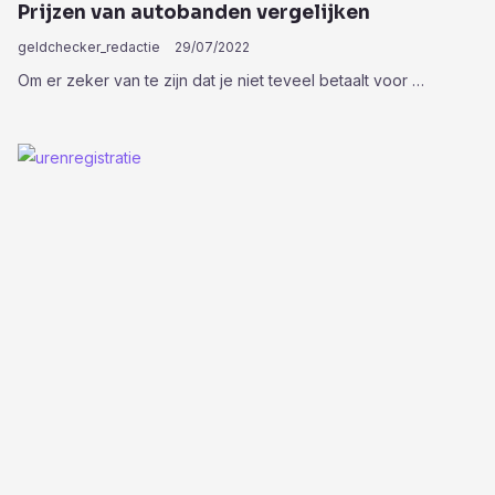
Prijzen van autobanden vergelijken
geldchecker_redactie
29/07/2022
Om er zeker van te zijn dat je niet teveel betaalt voor …