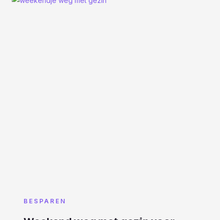
BESPAREN