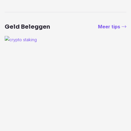
Geld Beleggen
Meer tips