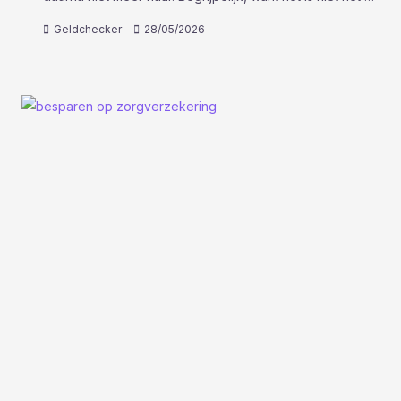
Geldchecker
28/05/2026