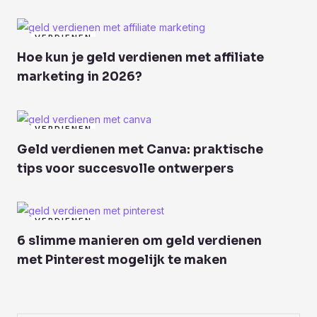
VERDIENEN
Hoe kun je geld verdienen met affiliate
marketing in 2026?
VERDIENEN
Geld verdienen met Canva: praktische
tips voor succesvolle ontwerpers
VERDIENEN
6 slimme manieren om geld verdienen
met Pinterest mogelijk te maken