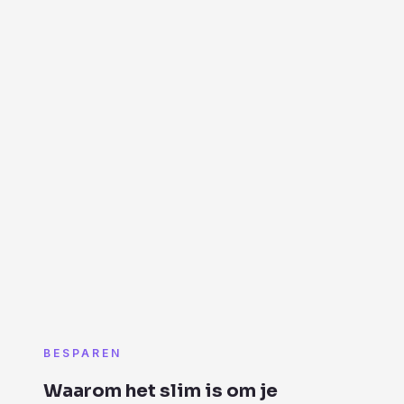
BESPAREN
Waarom het slim is om je