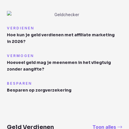
VERDIENEN
Hoe kun je geld verdienen met affiliate marketing
in 2026?
VERMOGEN
Hoeveel geld mag je meenemen in het vliegtuig
zonder aangifte?
BESPAREN
Besparen op zorgverzekering
Geld Verdienen
Toon alles