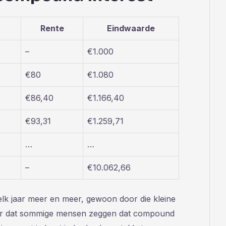
Rente
Eindwaarde
–
€1.000
€80
€1.080
€86,40
€1.166,40
€93,31
€1.259,71
…
…
–
€10.062,66
ng elk jaar meer en meer, gewoon door die kleine
er dat sommige mensen zeggen dat compound