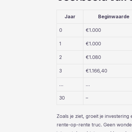
Jaar
Beginwaarde
0
€1.000
1
€1.000
2
€1.080
3
€1.166,40
…
…
30
–
Zoals je ziet, groeit je investeri
rente-op-rente truc. Geen wond