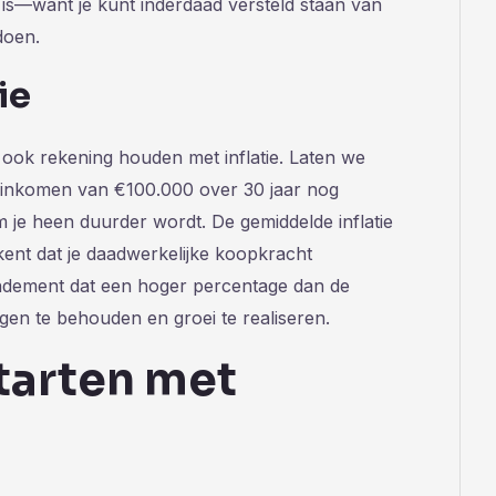
 is—want je kunt inderdaad versteld staan van
doen.
ie
e ook rekening houden met inflatie. Laten we
s je inkomen van €100.000 over 30 jaar nog
om je heen duurder wordt. De gemiddelde inflatie
ekent dat je daadwerkelijke koopkracht
ndement dat een hoger percentage dan de
mogen te behouden en groei te realiseren.
starten met