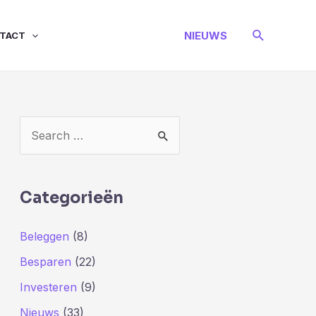
Zoeken
NIEUWS
TACT
Z
o
e
k
Categorieën
n
Beleggen
(8)
a
Besparen
(22)
a
r
Investeren
(9)
:
Nieuws
(33)