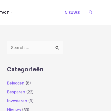
Zoeken
NIEUWS
TACT
Z
o
e
k
Categorieën
n
Beleggen
(8)
a
Besparen
(22)
a
r
Investeren
(9)
:
Nieuws
(33)