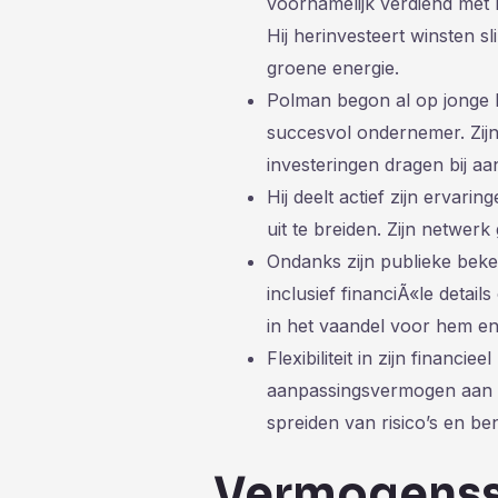
voornamelijk verdiend met 
Hij herinvesteert winsten sl
groene energie.
Polman begon al op jonge l
succesvol ondernemer. Zijn
investeringen dragen bij aa
Hij deelt actief zijn ervar
uit te breiden. Zijn netwer
Ondanks zijn publieke bek
inclusief financiÃ«le detail
in het vaandel voor hem en 
Flexibiliteit in zijn financi
aanpassingsvermogen aan m
spreiden van risico’s en b
Vermogenss