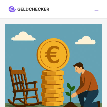
Ga
naar
Main
de
Men
inhoud