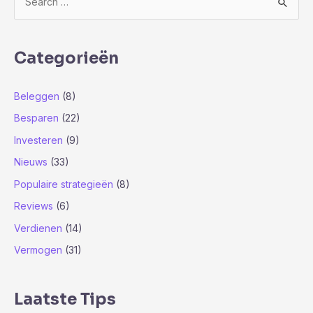
o
e
k
Categorieën
n
a
Beleggen
(8)
a
Besparen
(22)
r
Investeren
(9)
:
Nieuws
(33)
Populaire strategieën
(8)
Reviews
(6)
Verdienen
(14)
Vermogen
(31)
Laatste Tips