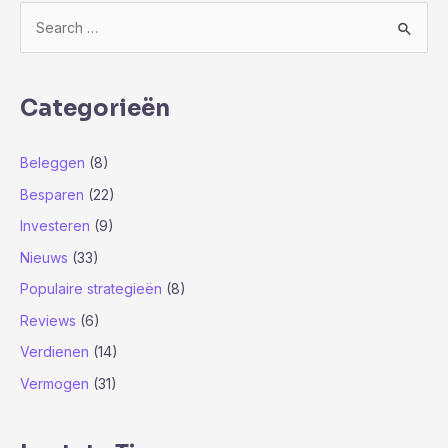
Z
o
e
k
Categorieën
n
a
Beleggen
(8)
a
Besparen
(22)
r
Investeren
(9)
:
Nieuws
(33)
Populaire strategieën
(8)
Reviews
(6)
Verdienen
(14)
Vermogen
(31)