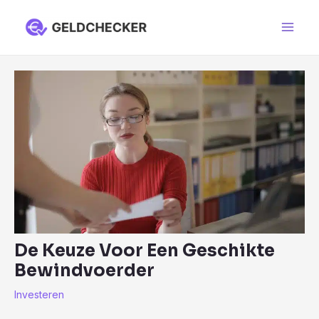
Ga
naar
Main
de
Men
inhoud
De Keuze Voor Een Geschikte
Bewindvoerder
Investeren