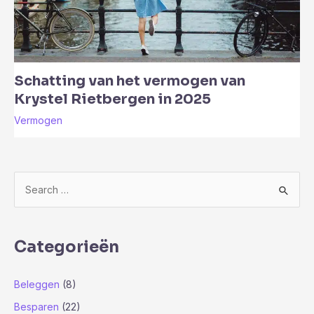
Schatting van het vermogen van
Krystel Rietbergen in 2025
Vermogen
Z
o
e
k
Categorieën
n
a
Beleggen
(8)
a
Besparen
(22)