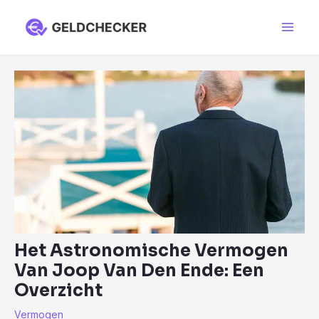
Ga
naar
Main
de
Men
inhoud
Het Astronomische Vermogen
Van Joop Van Den Ende: Een
Overzicht
Vermogen