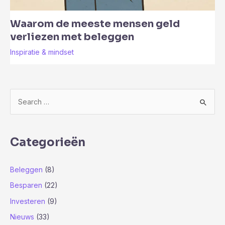
Waarom de meeste mensen geld
verliezen met beleggen
Inspiratie & mindset
Z
o
e
k
Categorieën
n
a
Beleggen
(8)
a
Besparen
(22)
r
Investeren
(9)
:
Nieuws
(33)