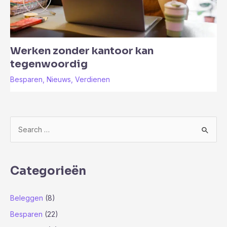
Werken zonder kantoor kan
tegenwoordig
Besparen
,
Nieuws
,
Verdienen
Z
o
e
k
Categorieën
n
a
Beleggen
(8)
a
Besparen
(22)
r