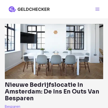
Ga
naar
Main
de
Men
inhoud
Nieuwe Bedrijfslocatie In
Amsterdam: De Ins En Outs Van
Besparen
Besparen