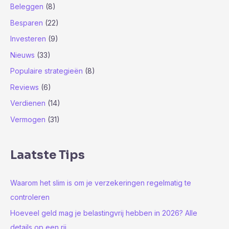
a
Beleggen
(8)
a
Besparen
(22)
r
Investeren
(9)
:
Nieuws
(33)
Populaire strategieën
(8)
Reviews
(6)
Verdienen
(14)
Vermogen
(31)
Laatste Tips
Waarom het slim is om je verzekeringen regelmatig te
controleren
Hoeveel geld mag je belastingvrij hebben in 2026? Alle
details op een rij