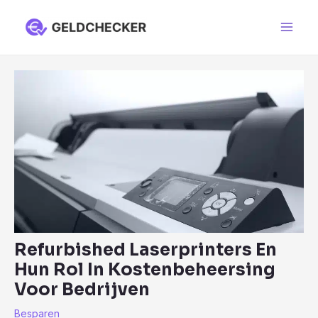
Ga
naar
Main
de
Men
inhoud
Refurbished Laserprinters En
Hun Rol In Kostenbeheersing
Voor Bedrijven
Besparen