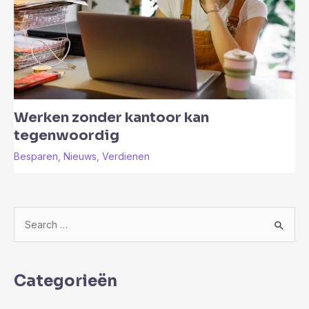
Werken zonder kantoor kan
tegenwoordig
Besparen
,
Nieuws
,
Verdienen
Z
o
e
k
Categorieën
n