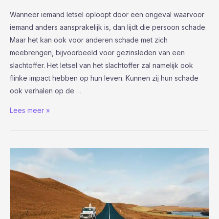
Wanneer iemand letsel oploopt door een ongeval waarvoor
iemand anders aansprakelijk is, dan lijdt die persoon schade.
Maar het kan ook voor anderen schade met zich
meebrengen, bijvoorbeeld voor gezinsleden van een
slachtoffer. Het letsel van het slachtoffer zal namelijk ook
flinke impact hebben op hun leven. Kunnen zij hun schade
ook verhalen op de …
Affectieschade;
Lees meer »
een
vorm
van
smartengeld
voor
naasten
van
slachtoffers