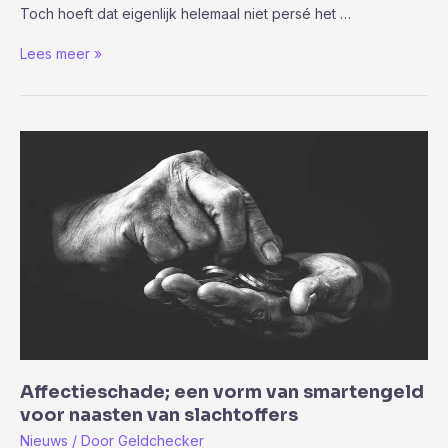
Toch hoeft dat eigenlijk helemaal niet persé het …
Hoe
Lees meer »
sluit
je
een
interessante,
goedkope
autoverzekering
af
Affectieschade; een vorm van smartengeld
voor naasten van slachtoffers
Nieuws
/ Door
Geldchecker