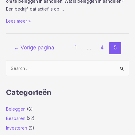
om te beleggen in aandelen. Wat is beleggen in aandelen?
Een bedrijf, dat actief is op …
Goedkoper
Lees meer »
beleggen
met
deze
Berichten
←
Vorige pagina
1
…
4
5
speciale
paginering
actie
Z
o
e
k
Categorieën
n
a
Beleggen
(8)
a
Besparen
(22)
r
Investeren
(9)
: