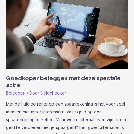
moet
weten
over
het
ANWB
lidmaatschap
Goedkoper beleggen met deze speciale
actie
Beleggen
/ Door
Geldchecker
Met de huidige rente op een spaarrekening is het voor veel
mensen niet meer interessant om je geld op een
spaarrekening te zetten. Maar welke alternatieven zijn er om
geld te verdienen met je spaargeld? Een goed alternatief is